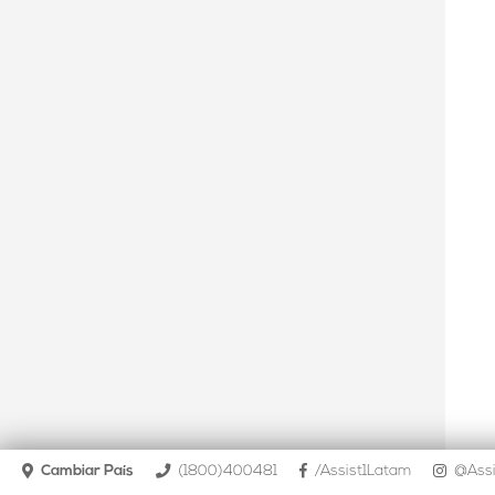
Cambiar País
(1800)400481
/Assist1Latam
@Assi